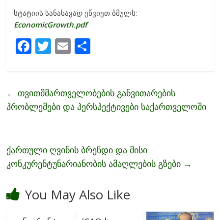
სტატიის სანახავად ეწვიეთ ბმულს:
EconomicGrowth.pdf
F
T
E
S
ac
w
m
h
e
itt
ai
ar
b
er
l
e
←
თვითმმართველობების განვითარების
o
პრობლემები და პერსპექტივები საქართველოში
o
k
ქართული ღვინის ბრენდი და მისი
კონკურენტუნარიანობის ამაღლების გზები
→
You May Also Like