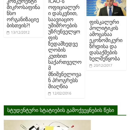
კონკურენტი
ICAO-ს
მიკროსაფინა
ოფიციალურ
ნსო
ი დასკვნით,
ორგანიზაციე
საავიაციო
ფისკალური
ბისთვის?!
უშიშროების
პოლიტიკის
უზრუნველყო
13/12/2012
ამოცანაა
ფის
ეკონომიკური
ზედამხედვე
ზრდისა და
ლობის
დასაქმების
კუთხით
ხელშეწყობა
საქართველო
20/12/2017
მ
მნიშვნელოვა
ნ პროგრესს
მიაღწია
12/02/2016
სტუდენტური სტატიების გამოქვეყნების წესი