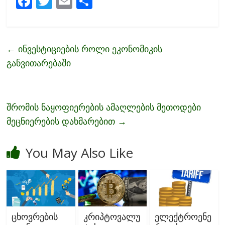
F
T
E
S
ac
w
m
h
e
itt
ai
ar
b
er
l
e
←
ინვესტიციების როლი ეკონომიკის
o
განვითარებაში
o
k
შრომის ნაყოფიერების ამაღლების მეთოდები
მეცნიერების დახმარებით
→
You May Also Like
ცხოვრების
კრიპტოვალუ
ელექტროენე